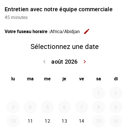
Entretien avec notre équipe commerciale
45 minutes
edit
Votre fuseau horaire :
Africa/Abidjan
Changer
Sélectionnez une date
août 2026
keyboard_arrow_left
keyboard_arrow_right
Retour juillet 2
Avancer
lu
ma
me
je
ve
sa
di
1
2
3
4
5
6
7
8
9
10
11
12
13
14
15
16